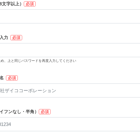
8文字以上）
必須
入力
必須
ため、上と同じパスワードを再度入力してください
名
必須
イフンなし・半角）
必須