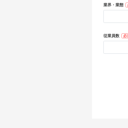
業界・業態
従業員数
必