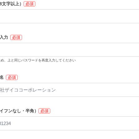
8文字以上）
必須
入力
必須
ため、上と同じパスワードを再度入力してください
名
必須
イフンなし・半角）
必須