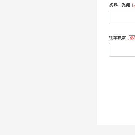
業界・業態
従業員数
必