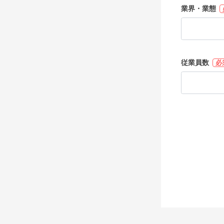
業界・業態
従業員数
必