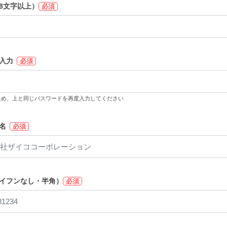
8文字以上）
必須
入力
必須
ため、上と同じパスワードを再度入力してください
名
必須
イフンなし・半角）
必須