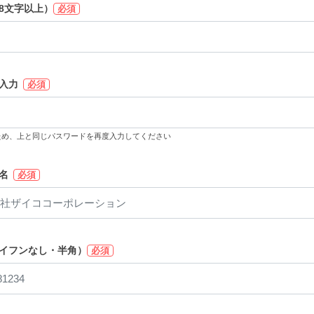
8文字以上）
必須
入力
必須
ため、上と同じパスワードを再度入力してください
名
必須
イフンなし・半角）
必須