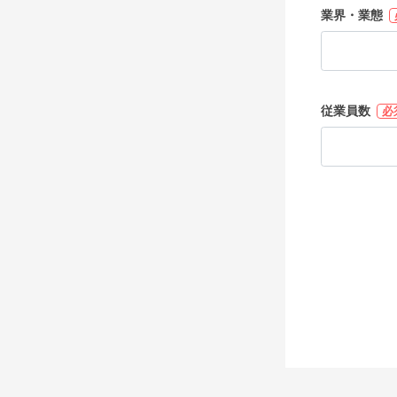
業界・業態
従業員数
必